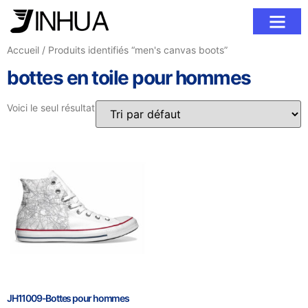
À propos de nous
Contactez-Nous
Accueil
/ Produits identifiés “men's canvas boots”
bottes en toile pour hommes
Voici le seul résultat
JH11009-Bottes pour hommes