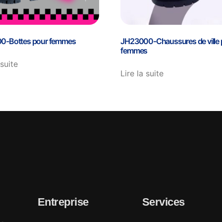
0-Bottes pour femmes
JH23000-Chaussures de ville 
femmes
 suite
Lire la suite
Entreprise
Services