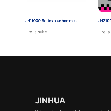
JH11009-Bottes pour hommes
JH2100
Lire la suite
Lire la
JINHUA