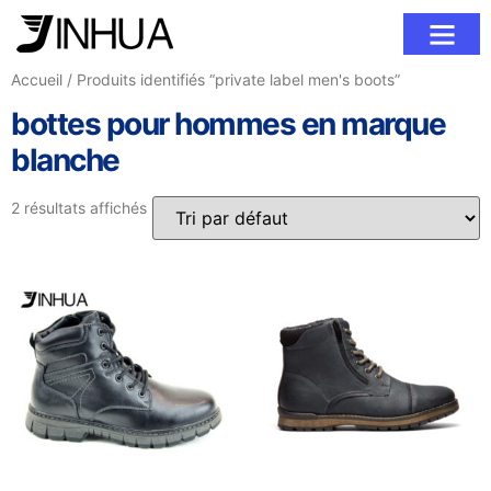
À propos de nous
Contactez-Nous
Accueil
/ Produits identifiés “private label men's boots”
bottes pour hommes en marque
blanche
2 résultats affichés