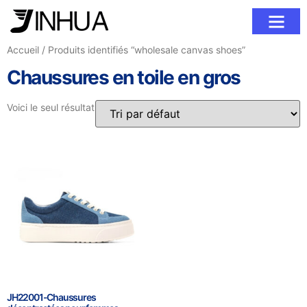
À propos de nous
Contactez-Nous
Accueil
/ Produits identifiés “wholesale canvas shoes”
Chaussures en toile en gros
Voici le seul résultat
JH22001-Chaussures