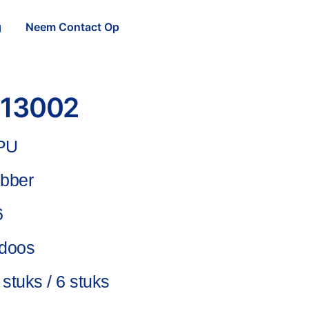
g
Neem Contact Op
13002
PU
bber
6
rdoos
 stuks / 6 stuks