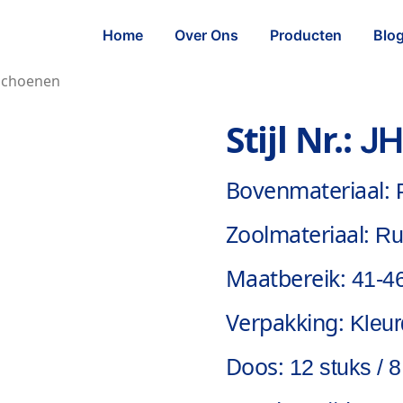
Home
Over Ons
Producten
Blo
Schoenen
Stijl Nr.:
JH
Bovenmateriaal:
Zoolmateriaal:
Ru
Maatbereik:
41-4
Verpakking:
Kleu
Doos:
12 stuks / 8