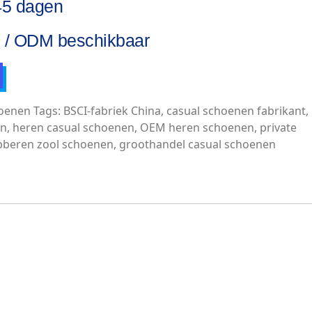
45 dagen
/ ODM beschikbaar
hoenen
Tags:
BSCI-fabriek China
,
casual schoenen fabrikant
,
en
,
heren casual schoenen
,
OEM heren schoenen
,
private
bberen zool schoenen
,
groothandel casual schoenen