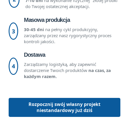
7-10 dni
na wykonanie fizycznej "złotej próbki"
do Twojej ostatecznej akceptacji.
Masowa produkcja
30-45 dni
na pełny cykl produkcyjny,
3
zarządzany przez nasz rygorystyczny proces
kontroli jakości.
Dostawa
Zarządzamy logistyką, aby zapewnić
4
dostarczenie Twoich produktów
na czas, za
każdym razem.
Rozpocznij swój własny projekt
niestandardowy już dziś