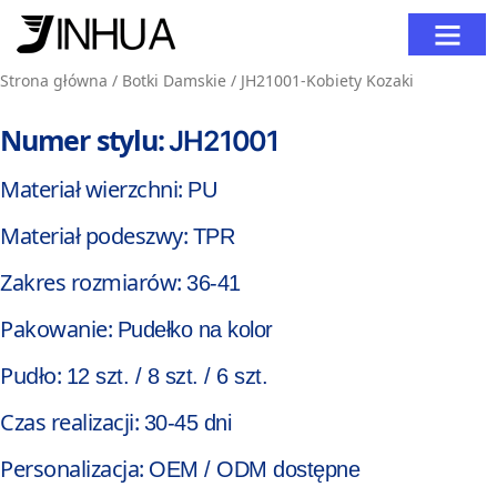
Strona główna
Skontaktuj się z n
Strona główna
/
Botki Damskie
/ JH21001-Kobiety Kozaki
Numer stylu:
JH21001
Materiał wierzchni:
PU
Materiał podeszwy:
TPR
Zakres rozmiarów:
36-41
Pakowanie:
Pudełko na kolor
Pudło:
12 szt. / 8 szt. / 6 szt.
Czas realizacji:
30-45 dni
Personalizacja:
OEM / ODM dostępne