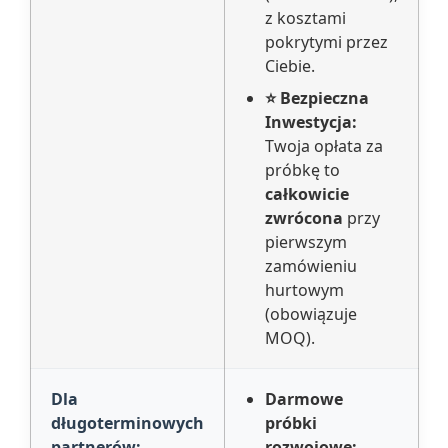
z kosztami
pokrytymi przez
Ciebie.
⭐ Bezpieczna
Inwestycja:
Twoja opłata za
próbkę to
całkowicie
zwrócona
przy
pierwszym
zamówieniu
hurtowym
(obowiązuje
MOQ).
Dla
Darmowe
długoterminowych
próbki
partnerów:
rozwojowe: