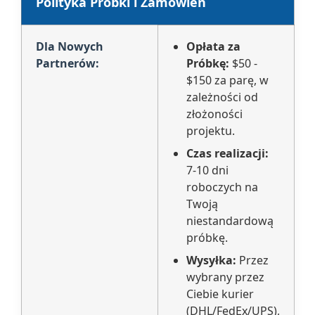
Polityka Próbki i Zamówień
Dla Nowych
Opłata za
Partnerów:
Próbkę:
$50 -
$150 za parę, w
zależności od
złożoności
projektu.
Czas realizacji:
7-10 dni
roboczych na
Twoją
niestandardową
próbkę.
Wysyłka:
Przez
wybrany przez
Ciebie kurier
(DHL/FedEx/UPS),