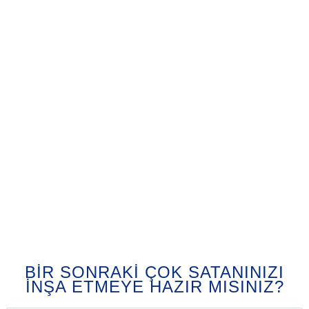
BIR SONRAKI ÇOK SATANINIZI
İNŞA ETMEYE HAZIR MISINIZ?