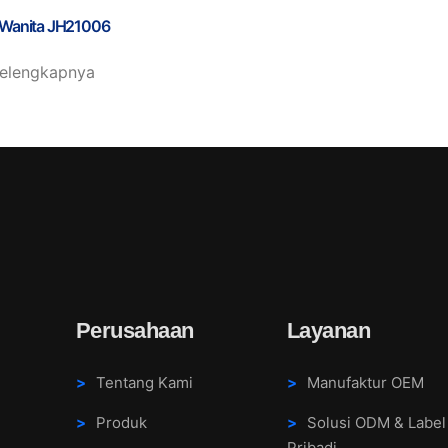
 Wanita JH21006
selengkapnya
Perusahaan
Layanan
Tentang Kami
Manufaktur OEM
,
Produk
Solusi ODM & Label
Pribadi