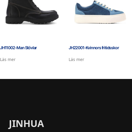
JH11002-Man Stövlar
JH22001-Kvinnors fritidsskor
Läs mer
Läs mer
JINHUA