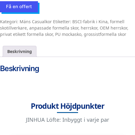
Få en offert
Kategori:
Mäns Casualkor
Etiketter:
BSCI-fabrik i Kina
,
formell
skotillverkare
,
anpassade formella skor
,
herrskor
,
OEM herrskor
,
privat etikett formella skor
,
PU mockasko
,
grossistformella skor
Beskrivning
Beskrivning
Produkt Höjdpunkter
JINHUA Löfte: Inbyggt i varje par