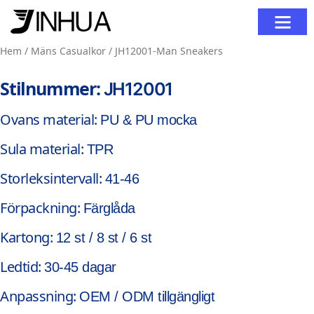
Kontakta Oss
Hem
/
Mäns Casualkor
/ JH12001-Man Sneakers
Stilnummer:
JH12001
Ovans material:
PU & PU mocka
Sula material:
TPR
Storleksintervall:
41-46
Förpackning:
Färglåda
Kartong:
12 st / 8 st / 6 st
Ledtid:
30-45 dagar
Anpassning:
OEM / ODM tillgängligt