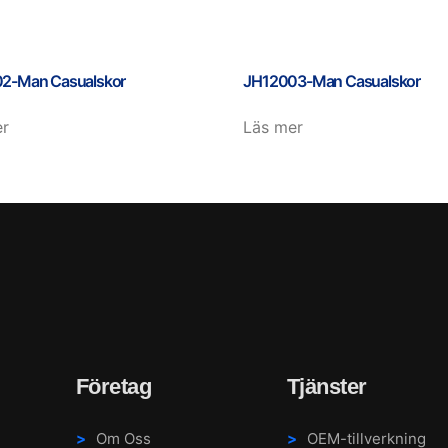
2-Man Casualskor
JH12003-Man Casualskor
er
Läs mer
Företag
Tjänster
Om Oss
OEM-tillverkning