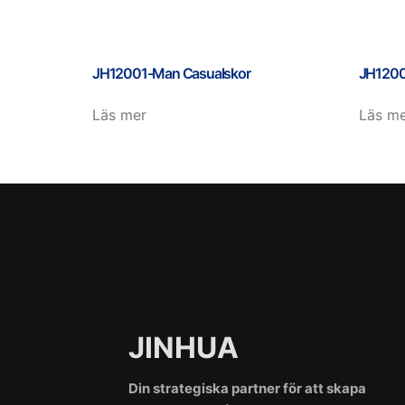
JH12001-Man Casualskor
JH1200
Läs mer
Läs m
JINHUA
Din strategiska partner för att skapa