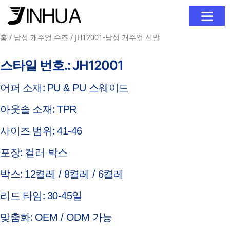
회사 소개
제품
블로그
문의하기
홈
/
남성 캐주얼 슈즈
/ JH12001-남성 캐주얼 신발
스타일 번호.:
JH12001
어퍼 소재:
PU & PU 스웨이드
아웃솔 소재:
TPR
사이즈 범위:
41-46
포장:
컬러 박스
박스:
12켤레 / 8켤레 / 6켤레
리드 타임:
30-45일
맞춤화:
OEM / ODM 가능