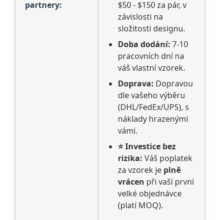
partnery:
$50 - $150 za pár, v
závislosti na
složitosti designu.
Doba dodání:
7-10
pracovních dní na
váš vlastní vzorek.
Doprava:
Dopravou
dle vašeho výběru
(DHL/FedEx/UPS), s
náklady hrazenými
vámi.
⭐ Investice bez
rizika:
Váš poplatek
za vzorek je
plně
vrácen
při vaší první
velké objednávce
(platí MOQ).