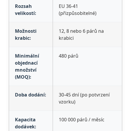
Rozsah
EU 36-41
velikostí:
(přizpůsobitelné)
Možnosti
12, 8 nebo 6 párů na
krabic:
krabici
Minimální
480 párů
objednací
množství
(MOQ):
Doba dodání:
30-45 dní (po potvrzení
vzorku)
Kapacita
100 000 párů / měsíc
dodávek: