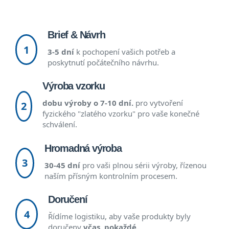
Brief & Návrh
1
3-5 dní
k pochopení vašich potřeb a
poskytnutí počátečního návrhu.
Výroba vzorku
dobu výroby o 7-10 dní.
pro vytvoření
2
fyzického "zlatého vzorku" pro vaše konečné
schválení.
Hromadná výroba
3
30-45 dní
pro vaši plnou sérii výroby, řízenou
naším přísným kontrolním procesem.
Doručení
4
Řídíme logistiku, aby vaše produkty byly
doručeny
včas, pokaždé.