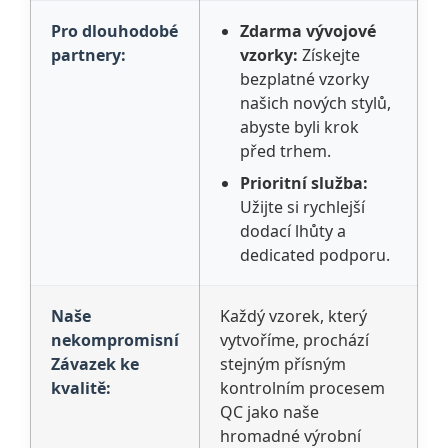
Pro dlouhodobé
Zdarma vývojové
partnery:
vzorky:
Získejte
bezplatné vzorky
našich nových stylů,
abyste byli krok
před trhem.
Prioritní služba:
Užijte si rychlejší
dodací lhůty a
dedicated podporu.
Naše
Každý vzorek, který
nekompromisní
vytvoříme, prochází
Závazek ke
stejným přísným
kvalitě:
kontrolním procesem
QC jako naše
hromadné výrobní