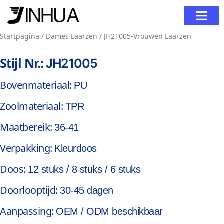
Neem Contact Op
Startpagina
/
Dames Laarzen
/ JH21005-Vrouwen Laarzen
Stijl Nr.:
JH21005
Bovenmateriaal:
PU
Zoolmateriaal:
TPR
Maatbereik:
36-41
Verpakking:
Kleurdoos
Doos:
12 stuks / 8 stuks / 6 stuks
Doorlooptijd:
30-45 dagen
Aanpassing:
OEM / ODM beschikbaar