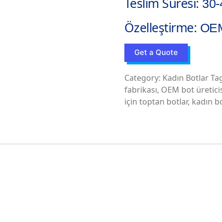
Teslim Süresi:
30-
Özelleştirme:
OEM
Get a Quote
Category:
Kadın Botlar
Ta
fabrikası
,
OEM bot üretici
için toptan botlar
,
kadın bo