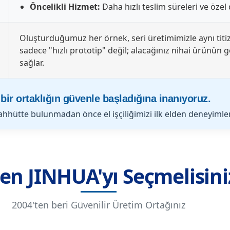
Öncelikli Hizmet:
Daha hızlı teslim süreleri ve özel
Oluşturduğumuz her örnek, seri üretimimizle aynı titiz
sadece "hızlı prototip" değil; alacağınız nihai ürünün g
sağlar.
i bir ortaklığın güvenle başladığına inanıyoruz.
hhütte bulunmadan önce el işçiliğimizi ilk elden deneyimlem
n JINHUA'yı Seçmelisini
2004'ten beri Güvenilir Üretim Ortağınız