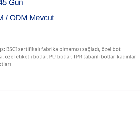
45 Gün
 / ODM Mevcut
gs:
BSCI sertifikalı fabrika olmamızı sağladı
,
özel bot
si
,
özel etiketli botlar
,
PU botlar
,
TPR tabanlı botlar
,
kadınlar
tları