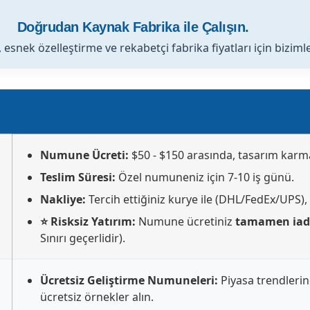
Doğrudan Kaynak Fabrika ile Çalışın.
 esnek özelleştirme ve rekabetçi fabrika fiyatları için biziml
Numune Ücreti:
$50 - $150 arasında, tasarım karma
Teslim Süresi:
Özel numuneniz için 7-10 iş günü.
Nakliye:
Tercih ettiğiniz kurye ile (DHL/FedEx/UPS), m
⭐ Risksiz Yatırım:
Numune ücretiniz
tamamen iade
Sınırı geçerlidir).
Ücretsiz Geliştirme Numuneleri:
Piyasa trendlerin
ücretsiz örnekler alın.