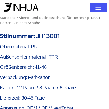
Kontaktieren Sie Uns
Startseite
/
Abend- und Businessschuhe für Herren
/ JH13001-
Herren Business Schuhe
Stilnummer:
JH13001
Obermaterial:
PU
Außensohlenmaterial:
TPR
Größenbereich:
41-46
Verpackung:
Farbkarton
Karton:
12 Paare / 8 Paare / 6 Paare
Lieferzeit:
30-45 Tage
Anpassung:
OEM / ODM verfügbar