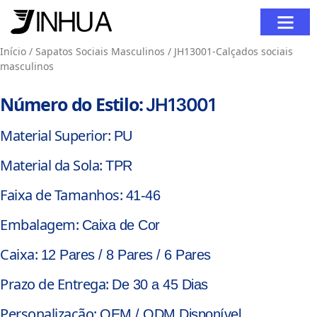
Sobre Nós
Fale Conosc
Início
/
Sapatos Sociais Masculinos
/ JH13001-Calçados sociais
masculinos
Número do Estilo:
JH13001
Material Superior:
PU
Material da Sola:
TPR
Faixa de Tamanhos:
41-46
Embalagem:
Caixa de Cor
Caixa:
12 Pares / 8 Pares / 6 Pares
Prazo de Entrega:
De 30 a 45 Dias
Personalização:
OEM / ODM Disponível