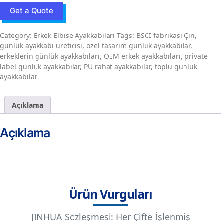
Get a Quote
Category:
Erkek Elbise Ayakkabıları
Tags:
BSCI fabrikası Çin
,
günlük ayakkabı üreticisi
,
özel tasarım günlük ayakkabılar
,
erkeklerin günlük ayakkabıları
,
OEM erkek ayakkabıları
,
private
label günlük ayakkabılar
,
PU rahat ayakkabılar
,
toplu günlük
ayakkabılar
Açıklama
Açıklama
Ürün Vurguları
JINHUA Sözleşmesi: Her Çifte İşlenmiş