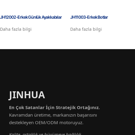
JH12002-Erkek Günlük Ayakkabılar
JH11003-Erkek Botlar
Daha fazla bilgi
Daha fazla bilgi
JINHUA
En Çok Satanlar İçin Stratejik Ortağınız.
Kavramdan üretime, markanızın başarısını
destekleyen OEM/ODM motoruyuz.
Kalite, ortaklık ve büyümeye bağlılık.