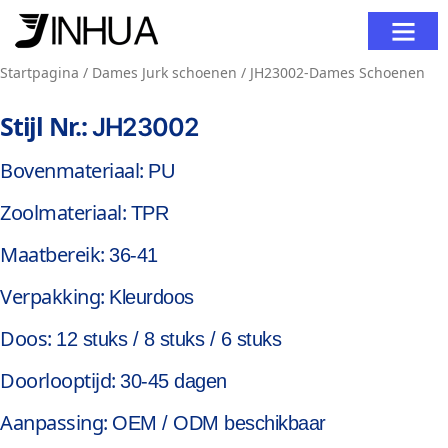
Neem Contact Op
Startpagina
/
Dames Jurk schoenen
/ JH23002-Dames Schoenen
Stijl Nr.:
JH23002
Bovenmateriaal:
PU
Zoolmateriaal:
TPR
Maatbereik:
36-41
Verpakking:
Kleurdoos
Doos:
12 stuks / 8 stuks / 6 stuks
Doorlooptijd:
30-45 dagen
Aanpassing:
OEM / ODM beschikbaar